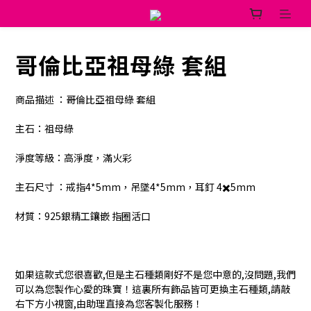
哥倫比亞祖母綠 套組
商品描述 ：哥倫比亞祖母綠 套組
主石：祖母綠
淨度等級：高淨度，滿火彩
主石尺寸 ：戒指4*5mm，吊墜4*5mm，耳釘 4✖️5mm
材質：925銀精工鑲嵌 指圈活口
如果這款式您很喜歡,但是主石種類剛好不是您中意的,沒問題,我們
可以為您製作心愛的珠寶！這裏所有飾品皆可更換主石種類,請敲
右下方小視窗,由助理直接為您客製化服務！