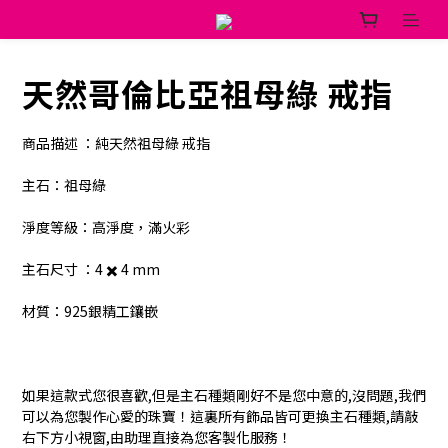
天然哥倫比亞祖母綠 戒指
商品描述 ：純天然祖母綠 戒指
主石：祖母綠
淨度等級：高淨度，滿火彩
主石尺寸 ：4 ✖️ 4 mm
材質：925銀精工鑲嵌 
如果這款式您很喜歡,但是主石種類剛好不是您中意的,沒問題,我們
可以為您製作心愛的珠寶！這裏所有飾品皆可更換主石種類,請敲
右下方小視窗,由助理直接為您客製化服務！