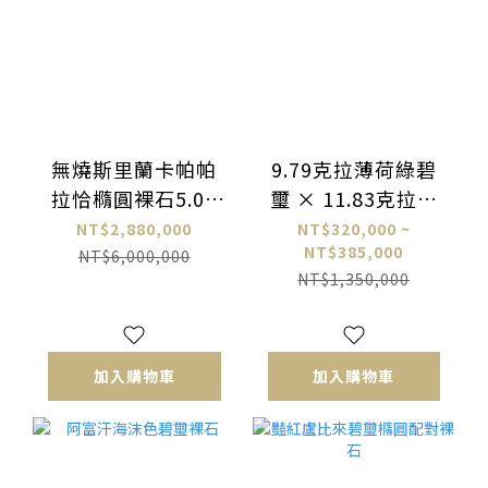
無燒斯里蘭卡帕帕
9.79克拉薄荷綠碧
拉恰橢圓裸石5.07
璽 × 11.83克拉櫻
克拉
花粉碧璽 撞色配對
NT$2,880,000
NT$320,000 ~
NT$385,000
耳環裸石
NT$6,000,000
NT$1,350,000
加入購物車
加入購物車