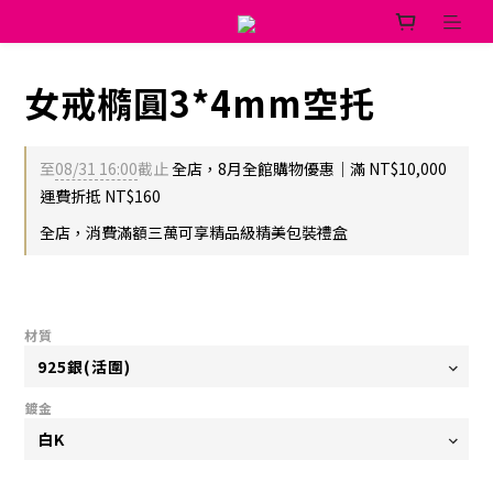
女戒橢圓3*4mm空托
至
08/31 16:00
截止
全店，8月全館購物優惠｜滿 NT$10,000
運費折抵 NT$160
全店，消費滿額三萬可享精品級精美包裝禮盒
材質
鍍金