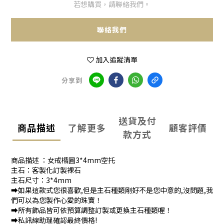
若想購買，請聯絡我們。
聯絡我們
加入追蹤清單
分享到
送貨及付
商品描述
了解更多
顧客評價
款方式
商品描述 ：女戒橢圓3*4mm空托
主石：客製化訂製裸石
主石尺寸：3*4mm
➡️如果這款式您很喜歡,但是主石種類剛好不是您中意的,沒問題,我
們可以為您製作心愛的珠寶！
➡️所有飾品皆可依預算調整訂製或更換主石種類喔！
➡️私訊線助理確認最終價格!