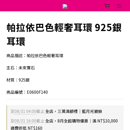
帕拉依巴色輕奢耳環 925銀
耳環
商品描述：帕拉依巴色輕奢耳環
主石：未來寶石
材質：925銀
商品編號：E0600F140
至
08/31 04:00
截止
全店，三萬滿額禮｜藍月光貔貅
至
08/31 16:00
截止
全店，8月全館購物優惠｜滿 NT$10,000
運費折抵 NT$160