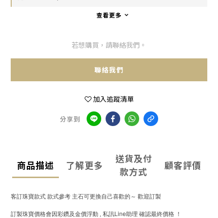
查看更多
若想購買，請聯絡我們。
聯絡我們
加入追蹤清單
分享到
送貨及付
商品描述
了解更多
顧客評價
款方式
客訂珠寶款式
款式參考
主石可更換自己喜歡的～
歡迎訂製
Line
訂製珠寶價格會因彩鑽及金價浮動
,
私訊
助理
確認最終價格
！