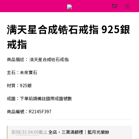
满天星合成锆石戒指 925銀
戒指
商品描述： 满天星合成锆石戒指
主石：未來寶石
材質：925銀
戒圍：下單前請備註國際戒圍號數
商品編號：R2145F397
至
08/31 04:00
截止
全店，三萬滿額禮｜藍月光貔貅