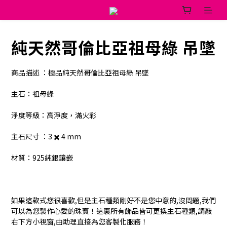
純天然哥倫比亞祖母綠 吊墜
商品描述 ：極品純天然哥倫比亞祖母綠 吊墜
主石：祖母綠
淨度等級：高淨度，滿火彩
主石尺寸 ：3 ✖️ 4 mm
材質：925純銀鑲嵌 
如果這款式您很喜歡,但是主石種類剛好不是您中意的,沒問題,我們
可以為您製作心愛的珠寶！這裏所有飾品皆可更換主石種類,請敲
右下方小視窗,由助理直接為您客製化服務！