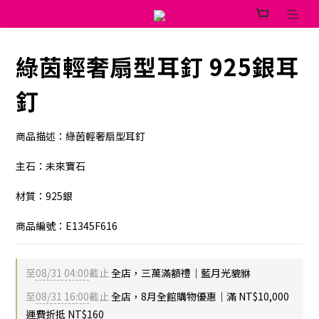
綠茵輕奢扇型耳釘 925銀耳
釘
商品描述：綠茵輕奢扇型耳釘
主石：未來寶石
材質：925銀
商品編號：E1345F616
至
08/31 04:00
截止
全店，三萬滿額禮｜藍月光貔貅
至
08/31 16:00
截止
全店，8月全館購物優惠｜滿 NT$10,000
運費折抵 NT$160