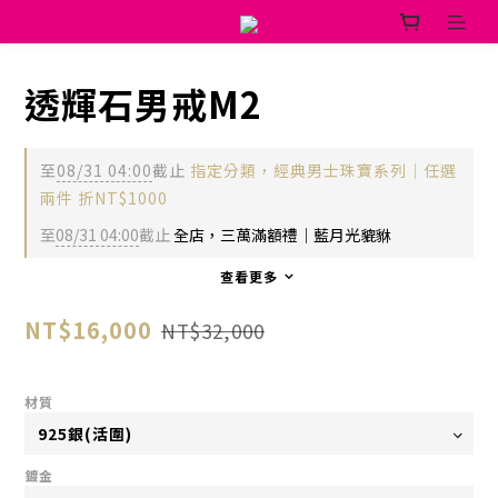
透輝石男戒M2
至
08/31 04:00
截止
指定分類，經典男士珠寶系列｜任選
兩件 折NT$1000
至
08/31 04:00
截止
全店，三萬滿額禮｜藍月光貔貅
查看更多
NT$16,000
NT$32,000
材質
鍍金