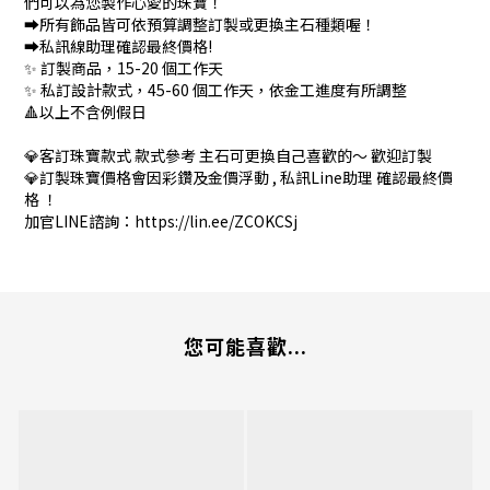
們可以為您製作心愛的珠寶！
➡️所有飾品皆可依預算調整訂製或更換主石種類喔！
➡️私訊線助理確認最終價格!
✨ 訂製商品，15-20 個工作天
✨ 私訂設計款式，45-60 個工作天，依金工進度有所調整
🔺以上不含例假日
💎客訂珠寶款式 款式參考 主石可更換自己喜歡的～ 歡迎訂製
💎訂製珠寶價格會因彩鑽及金價浮動 , 私訊Line助理 確認最終價
格 ！
加官LINE諮詢：https://lin.ee/ZCOKCSj
您可能喜歡...