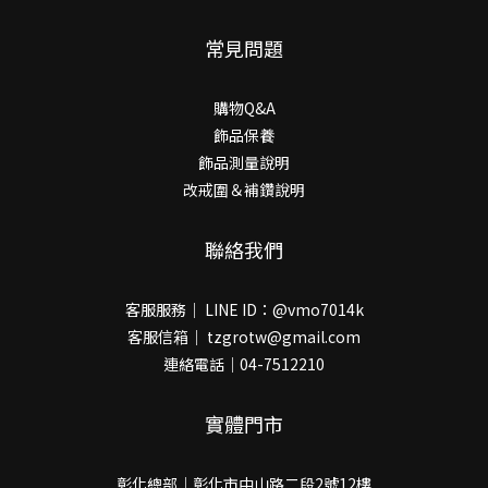
常見問題
購物Q&A
飾品保養
飾品測量說明
改戒圍＆補鑽說明
聯絡我們
客服服務｜ LINE ID：@vmo7014k
客服信箱｜ tzgrotw@gmail.com
連絡電話｜04-7512210
實體門市
彰化總部｜彰化市中山路二段2號12樓