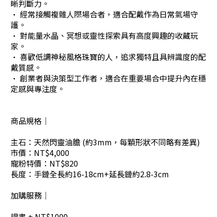
晰判斷力。
· 經常接觸複雜人際場合者，適合配戴作為日常氣場守
護。
· 對能量水晶、冥想或靈性探索具有高度興趣的收藏玩
家。
· 喜歡低調神秘風格珠寶的人，追求獨特且具辨識度的配
戴質感。
· 創業者與決策型工作者，適合在重要場合中提升內在穩
定感與專注度。
商品規格｜
主石：天然閃靈油膽 (約3mm，每顆形狀不同略有差異)
市價：NT$4,000
寵粉特價：NT$820
長度：手鏈全長約16-18cm+延長鏈約2.8-3cm
加購服務｜
證書 + NT$1000