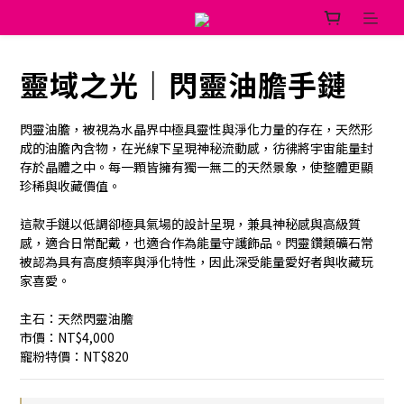
靈域之光｜閃靈油膽手鏈
閃靈油膽，被視為水晶界中極具靈性與淨化力量的存在，天然形
成的油膽內含物，在光線下呈現神秘流動感，彷彿將宇宙能量封
存於晶體之中。每一顆皆擁有獨一無二的天然景象，使整體更顯
珍稀與收藏價值。
這款手鏈以低調卻極具氣場的設計呈現，兼具神秘感與高級質
感，適合日常配戴，也適合作為能量守護飾品。閃靈鑽類礦石常
被認為具有高度頻率與淨化特性，因此深受能量愛好者與收藏玩
家喜愛。
主石：天然閃靈油膽
市價：NT$4,000
寵粉特價：NT$820