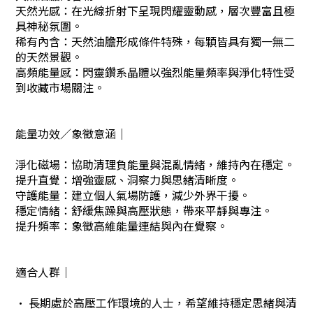
天然光感：在光線折射下呈現閃耀靈動感，層次豐富且極
具神秘氛圍。
稀有內含：天然油膽形成條件特殊，每顆皆具有獨一無二
的天然景觀。
高頻能量感：閃靈鑽系晶體以強烈能量頻率與淨化特性受
到收藏市場關注。
能量功效／象徵意涵｜
淨化磁場：協助清理負能量與混亂情緒，維持內在穩定。
提升直覺：增強靈感、洞察力與思緒清晰度。
守護能量：建立個人氣場防護，減少外界干擾。
穩定情緒：舒緩焦躁與高壓狀態，帶來平靜與專注。
提升頻率：象徵高維能量連結與內在覺察。
適合人群｜
· 長期處於高壓工作環境的人士，希望維持穩定思緒與清