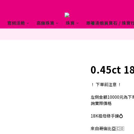
官網活動
高級珠寶
珠寶
跟著溱姐買寶石 / 珠寶行
0.45ct
！ 下單前注意 ！ 
左側金額10000元為下
詢實際價格
18K祖母綠手鍊💍
來自哥倫比亞🇨🇴 