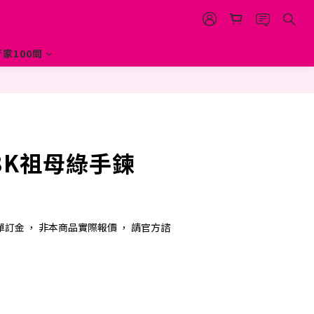
家100問
 18K祖母綠手鍊
單訂金 ， 非本商品實際報價 ， 請官方諮