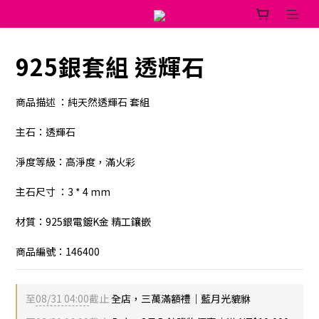
925銀套組 透輝石
商品描述 ：純天然透輝石 套組
主石：透輝石
淨度等級：高淨度，滿火彩
主石尺寸 ：3 * 4 mm
材質：925銀電鍍K金 精工鑲嵌
商品編號：146400
至
08/31 04:00
截止
全店，三萬滿額禮｜藍月光貔貅