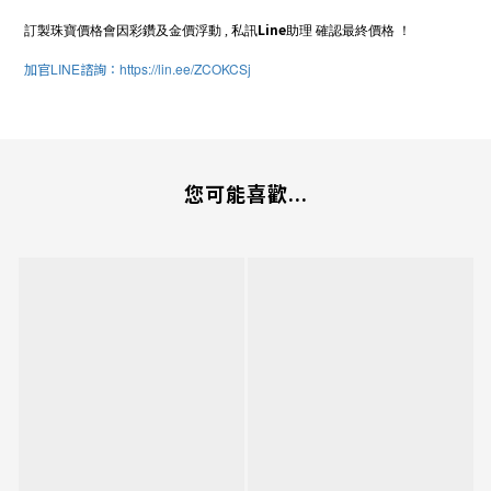
Line
訂製珠寶價格會因彩鑽及金價浮動
,
私訊
助理
確認最終價格
！
加官
LINE
諮詢：
https://lin.ee/ZCOKCSj
您可能喜歡...