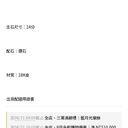
主石尺寸：14分
配石：鑽石 
材質：18K金
出貨配國際證書
至
08/31 04:00
截止
全店，三萬滿額禮｜藍月光貔貅
至
08/31 16:00
截止
全店，8月全館購物優惠｜滿 NT$10,000