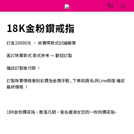
18K金粉鑽戒指
訂金10000元  ， 依實際款式討論報價 
客訂珠寶款式 款式參考 ～ 歡迎訂製
確認訂製後付款 ！ 
訂製珠寶價格會因彩鑽及金價浮動 , 下單前請 私訊Line助理 確認
最終價格 ！
18K金粉鑽戒指，散落凡間，是名媛淑女范的一枚粉鑽戒指~