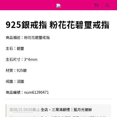
925銀戒指 粉花花碧璽戒指
商品描述：粉花花碧璽戒指
主石：碧璽
主石尺寸：3*4mm
材質：925銀
戒圍：活圍
商品編號：num61290471
至
08/31 04:00
截止
全店，三萬滿額禮｜藍月光貔貅