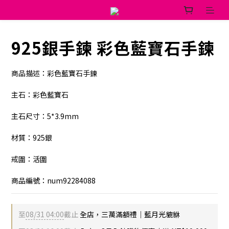
925銀手鍊 彩色藍寶石手鍊
商品描述：彩色藍寶石手鍊
主石：彩色藍寶石
主石尺寸：5*3.9mm
材質：925銀
戒圍：活圍
商品編號：num92284088
至
08/31 04:00
截止
全店，三萬滿額禮｜藍月光貔貅