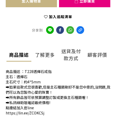
加入購物車
立即購買
加入追蹤清單
分享到
送貨及付
商品描述
了解更多
顧客評價
款方式
商品描述 ：T228透輝石戒指
主石：透輝石
主石尺寸：約4*5mm
➡️如果這款式您很喜歡,但是主石種類剛好不是您中意的,沒問題,我
們可以為您製作心愛的珠寶！
➡️所有飾品皆可依預算調整訂製或更換主石種類喔！
➡️私訊線助理確認最終價格!
點連結加入官line
https://lin.ee/ZCOKCSj