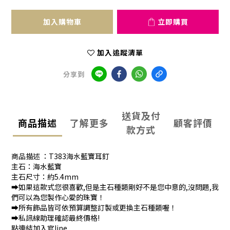
加入購物車
立即購買
加入追蹤清單
分享到
送貨及付
商品描述
了解更多
顧客評價
款方式
商品描述 ：T383海水藍寶耳釘
主石：海水藍寶
主石尺寸：約5.4mm
➡️如果這款式您很喜歡,但是主石種類剛好不是您中意的,沒問題,我
們可以為您製作心愛的珠寶！
➡️所有飾品皆可依預算調整訂製或更換主石種類喔！
➡️私訊線助理確認最終價格!
點連結加入官line