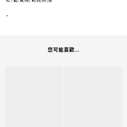
紅 / 藍/ 黃/綠/ 紫/白/粉 /黑
"
您可能喜歡...