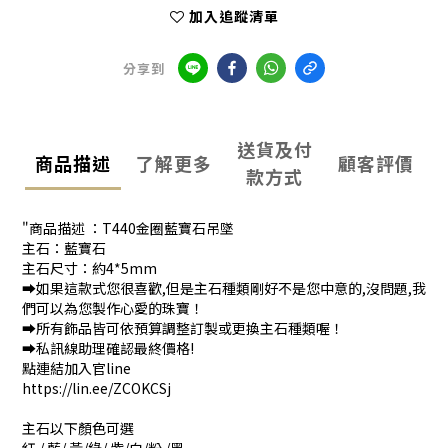
加入追蹤清單
分享到
送貨及付
商品描述
了解更多
顧客評價
款方式
"商品描述 ：T440金圈藍寶石吊墜
主石：藍寶石
主石尺寸：約4*5mm
➡️如果這款式您很喜歡,但是主石種類剛好不是您中意的,沒問題,我
們可以為您製作心愛的珠寶！
➡️所有飾品皆可依預算調整訂製或更換主石種類喔！
➡️私訊線助理確認最終價格!
點連結加入官line
https://lin.ee/ZCOKCSj
主石以下顏色可選