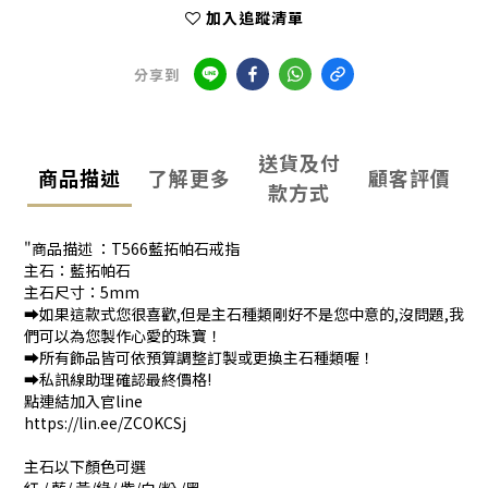
加入追蹤清單
分享到
送貨及付
商品描述
了解更多
顧客評價
款方式
"商品描述 ：T566藍拓帕石戒指
主石：藍拓帕石
主石尺寸：5mm
➡️如果這款式您很喜歡,但是主石種類剛好不是您中意的,沒問題,我
們可以為您製作心愛的珠寶！
➡️所有飾品皆可依預算調整訂製或更換主石種類喔！
➡️私訊線助理確認最終價格!
點連結加入官line
https://lin.ee/ZCOKCSj
主石以下顏色可選