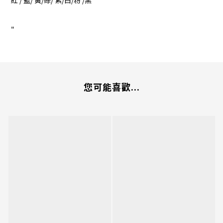
紅 / 藍/ 黃/綠/ 紫/白/粉 /黑
"
您可能喜歡...