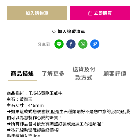
加入購物車
立即購買
加入追蹤清單
分享到
送貨及付
商品描述
了解更多
顧客評價
款方式
商品描述 ：TJ645黃剛玉戒指
主石：黃剛玉
主石尺寸：4*6mm
➡️如果這款式您很喜歡,但是主石種類剛好不是您中意的,沒問題,我
們可以為您製作心愛的珠寶！
➡️所有飾品皆可依預算調整訂製或更換主石種類喔！
➡️私訊線助理確認最終價格!
點連結加入官line