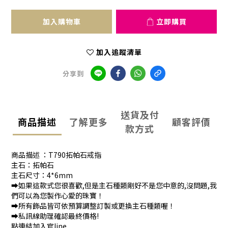
加入購物車
立即購買
加入追蹤清單
分享到
送貨及付
商品描述
了解更多
顧客評價
款方式
商品描述 ：T790拓帕石戒指
主石：拓帕石
主石尺寸：4*6mm
➡️如果這款式您很喜歡,但是主石種類剛好不是您中意的,沒問題,我
們可以為您製作心愛的珠寶！
➡️所有飾品皆可依預算調整訂製或更換主石種類喔！
➡️私訊線助理確認最終價格!
點連結加入官line