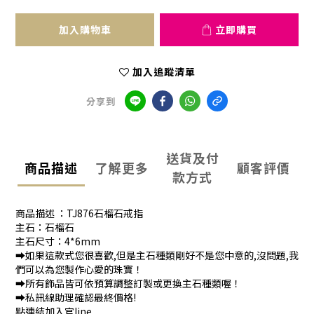
加入購物車
立即購買
加入追蹤清單
分享到
送貨及付
商品描述
了解更多
顧客評價
款方式
商品描述 ：TJ876石榴石戒指
主石：石榴石
主石尺寸：4*6mm
➡️如果這款式您很喜歡,但是主石種類剛好不是您中意的,沒問題,我
們可以為您製作心愛的珠寶！
➡️所有飾品皆可依預算調整訂製或更換主石種類喔！
➡️私訊線助理確認最終價格!
點連結加入官line