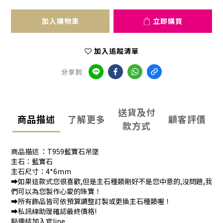
加入購物車
立即購買
加入追蹤清單
分享到
送貨及付
商品描述
了解更多
顧客評價
款方式
商品描述 ：T959藍寶石吊墜
主石：藍寶石
主石尺寸：4*6mm
➡️如果這款式您很喜歡,但是主石種類剛好不是您中意的,沒問題,我
們可以為您製作心愛的珠寶！
➡️所有飾品皆可依預算調整訂製或更換主石種類喔！
➡️私訊線助理確認最終價格!
點連結加入官line