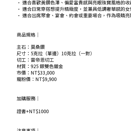
· 適合喜歡黃鑽色澤、偏愛富貴感與亮眼珠寶風格的收
· 適合日常穿搭想提升精緻度，並兼具低調奢華感的女
· 適合出席聚會、宴會、約會或重要場合，作為吸睛亮
商品規格｜
主石：莫桑鑽
尺寸：5克拉（單邊）10克拉（一對）
切工：雷帝恩切工
材質：925 銀雙色鍍金
市價：NT$33,000
寵粉價：NT$9,900
加購服務｜
證書+NT$1000
注意事項｜