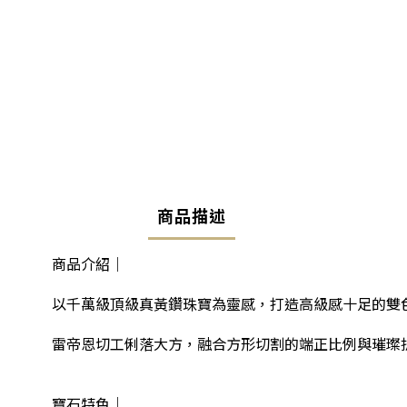
商品描述
商品介紹｜
以千萬級頂級真黃鑽珠寶為靈感，打造高級感十足的雙
雷帝恩切工俐落大方，融合方形切割的端正比例與璀璨
寶石特色｜