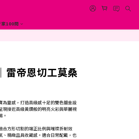
立即購買
家100問
｜雷帝恩切工莫桑
寶為靈感，打造高級感十足的雙色鍍金設
呈現接近高級黃鑽般的明亮火彩與華麗視
場。
融合方形切割的端正比例與璀璨折射效
氣、精緻且具收藏感。適合日常配戴，也