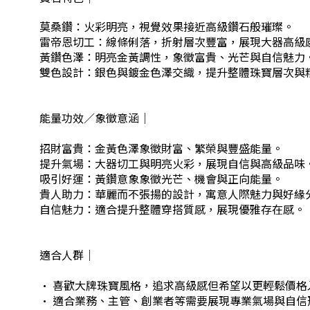
莫桑鑽：火彩明亮，視覺效果接近高級鑽石般璀璨。
雷帝恩切工：線條俐落，折射層次豐富，展現大器高級
黃鑽色澤：明亮金黃調性，象徵富貴、光芒與自信魅力
雙色設計：銀色與鍍金色澤交織，提升整體珠寶層次與
能量功效／象徵意涵｜
招財富貴：金黃色澤象徵財富、繁榮與豐盛能量。
提升氣場：大器切工與明亮火彩，展現自信與高級品味
吸引好運：黃鑽意象象徵光芒、機會與正向能量。
貴人助力：華麗而不張揚的設計，寓意人際魅力與好緣
自信魅力：適合提升整體穿搭質感，展現優雅存在感。
適合人群｜
· 喜歡大牌珠寶風格，追求高級感但希望以更輕鬆價格
· 適合業務、主管、創業者等需要展現專業氣場與自信