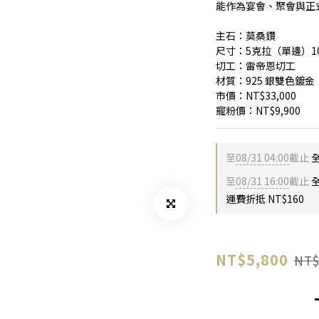
能作為宴會、聚會與正
主石：莫桑鑽
尺寸：5克拉（單邊）1
切工：雷帝恩切工
材質：925 銀雙色鍍金
市價：NT$33,000
寵粉價：NT$9,900
至
08/31 04:00
截止
至
08/31 16:00
截止
全
運費折抵 NT$160
NT$5,800
NT$