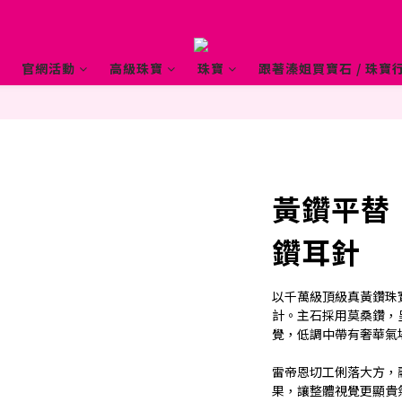
官網活動
高級珠寶
珠寶
跟著溱姐買寶石 / 珠寶行
黃鑽平替
鑽耳針
以千萬級頂級真黃鑽珠
計。主石採用莫桑鑽，
覺，低調中帶有奢華氣
雷帝恩切工俐落大方，
果，讓整體視覺更顯貴