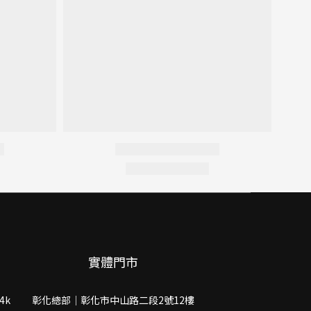
實體門市
4k
彰化總部｜彰化市中山路二段2號12樓