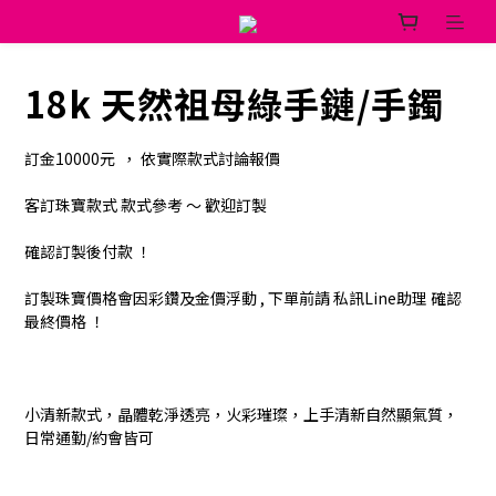
18k 天然祖母綠手鏈/手鐲
訂金10000元  ， 依實際款式討論報價 
客訂珠寶款式 款式參考 ～ 歡迎訂製
確認訂製後付款 ！ 
訂製珠寶價格會因彩鑽及金價浮動 , 下單前請 私訊Line助理 確認
最終價格 ！
小清新款式，晶體乾淨透亮，火彩璀璨，上手清新自然顯氣質，
日常通勤/約會皆可