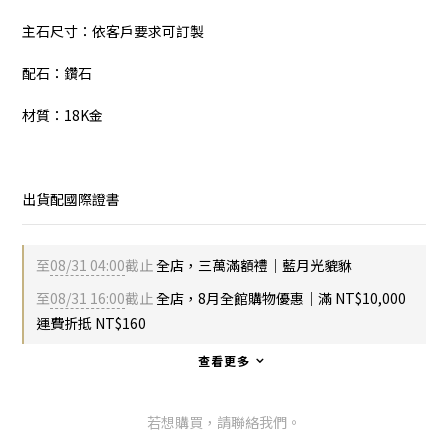
主石尺寸：依客戶要求可訂製 
配石：鑽石 
材質：18K金
出貨配國際證書
至
08/31 04:00
截止
全店，三萬滿額禮｜藍月光貔貅
至
08/31 16:00
截止
全店，8月全館購物優惠｜滿 NT$10,000
運費折抵 NT$160
查看更多
若想購買，請聯絡我們。