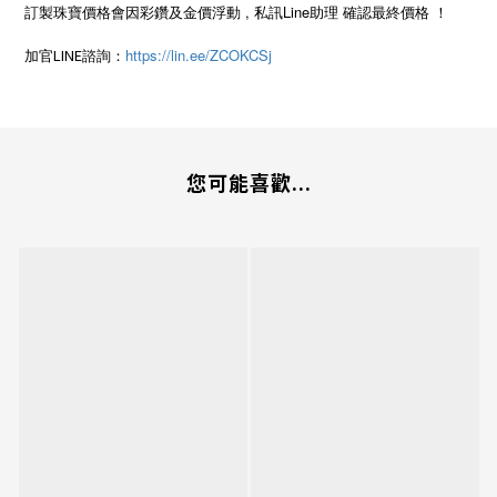
訂製珠寶價格會因彩鑽及金價浮動 , 私訊Line助理 確認最終價格 ！
LINE
https://lin.ee/ZCOKCSj
加官
諮詢：
您可能喜歡...