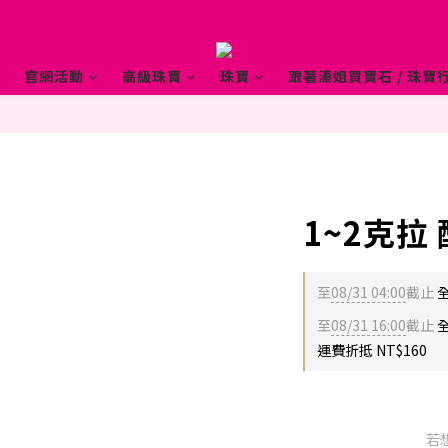
官網活動
高級珠寶
珠寶
跟著溱姐買寶石 / 珠寶行
1~2克拉
至
08/31 04:00
截止
至
08/31 16:00
截止
全
運費折抵 NT$160
若