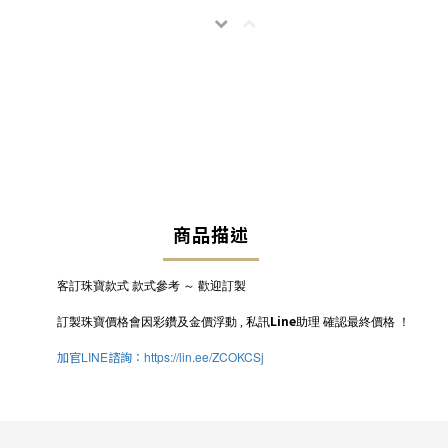
商品描述
客訂珠寶款式
款式參考
～
歡迎訂製
Line
訂製珠寶價格會因彩鑽及金價浮動
,
私訊
助理
確認最終價格
！
加官
LINE
諮詢：
https://lin.ee/ZCOKCSj