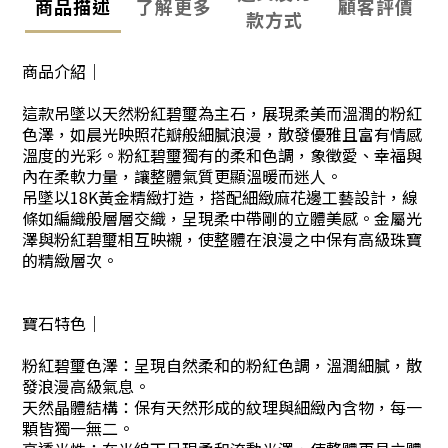
商品描述
了解更多
顧客評價
款方式
商品介紹｜
這款吊墜以天然粉紅碧璽為主石，展現柔美而溫潤的粉紅
色澤，如晨光映照花瓣般細膩浪漫，散發優雅且富有情感
溫度的光彩。粉紅碧璽獨有的柔和色調，象徵愛、幸福與
內在柔軟力量，讓整體氣質更顯溫暖而迷人。
吊墜以18K黃金精緻打造，搭配細緻麻花邊工藝設計，線
條如編織般層層交織，呈現柔中帶剛的立體美感。金屬光
澤與粉紅碧璽相互映襯，使整體在浪漫之中保有高級珠寶
的精緻層次。
寶石特色｜
粉紅碧璽色澤：呈現自然柔和的粉紅色調，溫潤細膩，散
發浪漫高級氣息。
天然晶體結構：保有天然形成的紋理與細緻內含物，每一
顆皆獨一無二。