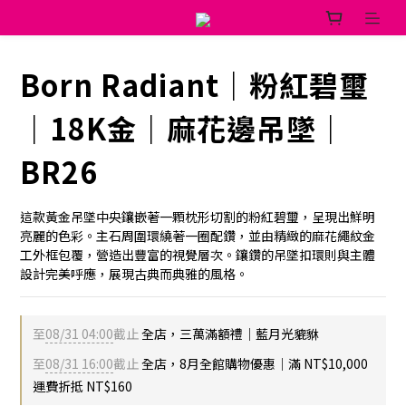
Born Radiant｜粉紅碧璽
｜18K金｜麻花邊吊墜｜
BR26
這款黃金吊墜中央鑲嵌著一顆枕形切割的粉紅碧璽，呈現出鮮明
亮麗的色彩。主石周圍環繞著一圈配鑽，並由精緻的麻花繩紋金
工外框包覆，營造出豐富的視覺層次。鑲鑽的吊墜扣環則與主體
設計完美呼應，展現古典而典雅的風格。
至
08/31 04:00
截止
全店，三萬滿額禮｜藍月光貔貅
至
08/31 16:00
截止
全店，8月全館購物優惠｜滿 NT$10,000
運費折抵 NT$160