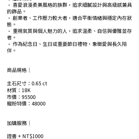
· 喜愛浪漫柔美風格的族群，追求細膩設計與高級感兼具
的飾品。
· 創業者、工作壓力較大者，適合平衡情緒與穩定內在狀
態。
· 重視氣質與個人魅力的人，追求溫柔、自信與優雅並存
者。
· 作為紀念日、生日或重要節日禮物，象徵愛與長久陪
伴。
商品規格｜
主石尺寸：0.65 ct
材質：18K
市價：95500
寵粉特價：48000
加購服務｜
證書 + NT$1000