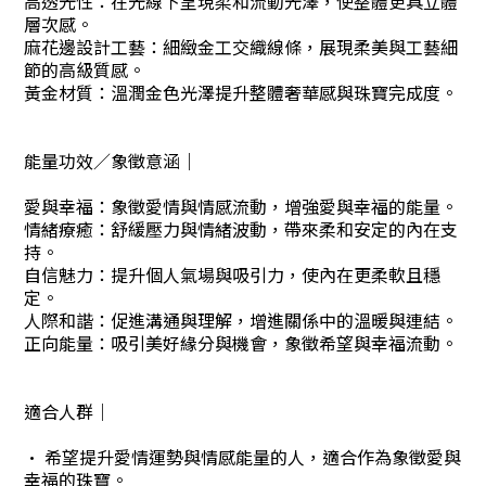
高透光性：在光線下呈現柔和流動光澤，使整體更具立體
層次感。
麻花邊設計工藝：細緻金工交織線條，展現柔美與工藝細
節的高級質感。
黃金材質：溫潤金色光澤提升整體奢華感與珠寶完成度。
能量功效／象徵意涵｜
愛與幸福：象徵愛情與情感流動，增強愛與幸福的能量。
情緒療癒：舒緩壓力與情緒波動，帶來柔和安定的內在支
持。
自信魅力：提升個人氣場與吸引力，使內在更柔軟且穩
定。
人際和諧：促進溝通與理解，增進關係中的溫暖與連結。
正向能量：吸引美好緣分與機會，象徵希望與幸福流動。
適合人群｜
· 希望提升愛情運勢與情感能量的人，適合作為象徵愛與
幸福的珠寶。