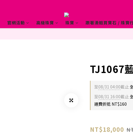
官網活動
高級珠寶
珠寶
跟著溱姐買寶石 / 珠寶行
TJ106
至
08/31 04:00
截止
至
08/31 16:00
截止
全
運費折抵 NT$160
NT$18,000
NT