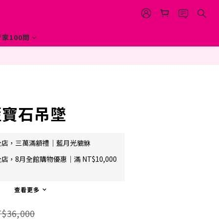
立即購買
家100問
7藍寶石吊墜
全店，三萬滿額禮｜藍月光貔貅
店，8月全館購物優惠｜滿 NT$10,000
查看更多
$36,000