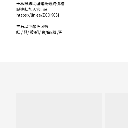
➡️私訊線助理確認最終價格!
點連結加入官line
https://lin.ee/ZCOKCSj
主石以下顏色可選
紅 / 藍/ 黃/綠/ 紫/白/粉 /黑