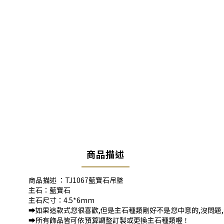
商品描述
商品描述 ：TJ1067藍寶石吊墜
主石：藍寶石
主石尺寸：4.5*6mm
➡️如果這款式您很喜歡,但是主石種類剛好不是您中意的,沒問題
➡️所有飾品皆可依預算調整訂製或更換主石種類喔！