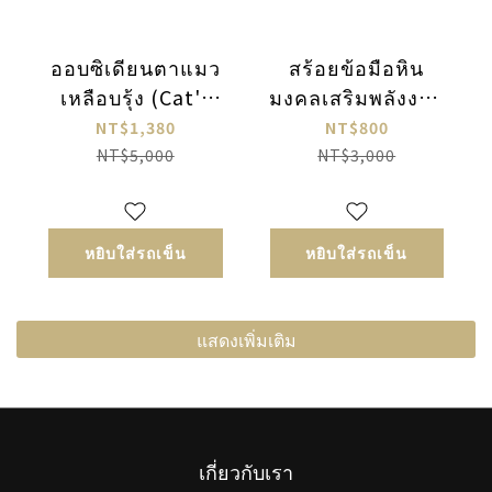
ออบซิเดียนตาแมว
สร้อยข้อมือหิน
เหลือบรุ้ง (Cat's
มงคลเสริมพลังงาน
Eye Rainbow
(Energy Bracelet)
NT$1,380
NT$800
Obsidian) | เทพผู้
| พลอยพรีไนต์
NT$5,000
NT$3,000
ปกป้องคุ้มครองแห่ง
(องุ่น) • ซิทริน
อัญมณีซ่อนเร้น
(ไหมทองเหลือง) •
อเมทิสต์ (พลอย
หยิบใส่รถเข็น
หยิบใส่รถเข็น
ม่วง)
แสดงเพิ่มเติม
เกี่ยวกับเรา