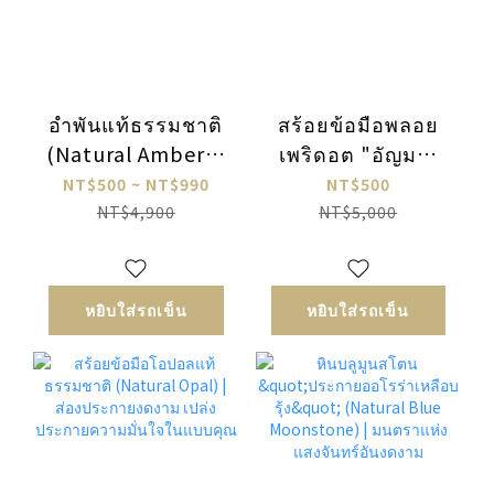
อำพันแท้ธรรมชาติ
สร้อยข้อมือพลอย
(Natural Amber) |
เพริดอต "อัญมณี
คอลเลกชันอัญมณี
แห่งดวงอาทิตย์" |
NT$500 ~ NT$990
NT$500
ปกป้องคุ้มครองและ
เสริมพลังบวกและ
NT$4,900
NT$5,000
เสริมพลังงาน
ความเจริญรุ่งเรือง
หยิบใส่รถเข็น
หยิบใส่รถเข็น